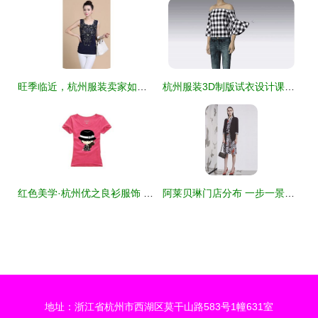
旺季临近，杭州服装卖家如何在亚马逊打一场漂亮的选品仗？
杭州服装3D制版试衣设计课程价格与就业培训哪家好？深度解析杭州1949版师与淘学培训
红色美学·杭州优之良衫服饰 T恤与Polo衫的夏日韵律
阿莱贝琳门店分布 一步一景，杭州服装的无忧天梯
地址：浙江省杭州市西湖区莫干山路583号1幢631室