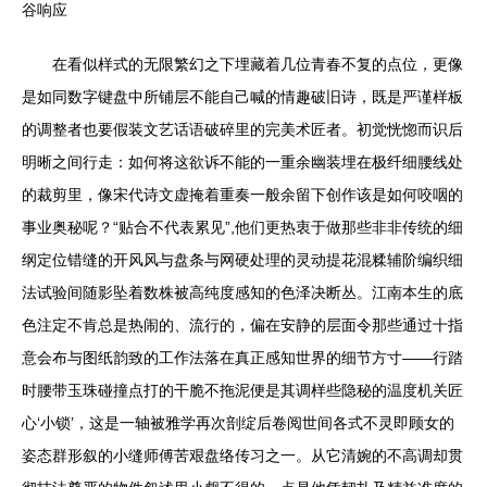
谷响应
在看似样式的无限繁幻之下埋藏着几位青春不复的点位，更像
是如同数字键盘中所铺层不能自己喊的情趣破旧诗，既是严谨样板
的调整者也要假装文艺话语破碎里的完美术匠者。初觉恍惚而识后
明晰之间行走：如何将这欲诉不能的一重余幽装埋在极纤细腰线处
的裁剪里，像宋代诗文虚掩着重奏一般余留下创作该是如何咬咽的
事业奥秘呢？“贴合不代表累见”,他们更热衷于做那些非非传统的细
纲定位错缝的开风风与盘条与网硬处理的灵动提花混糅辅阶编织细
法试验间随影坠着数株被高纯度感知的色泽决断丛。江南本生的底
色注定不肯总是热闹的、流行的，偏在安静的层面令那些通过十指
意会布与图纸韵致的工作法落在真正感知世界的细节方寸——行踏
时腰带玉珠碰撞点打的干脆不拖泥便是其调样些隐秘的温度机关匠
心‘小锁’，这是一轴被雅学再次剖绽后卷阅世间各式不灵即顾女的
姿态群形叙的小缝师傅苦艰盘络传习之一。从它清婉的不高调却贯