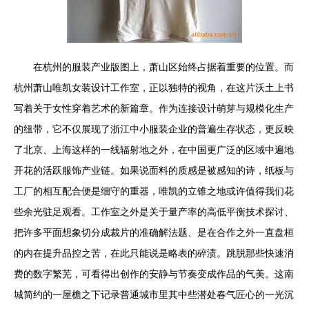
在杭州的服装产业版图上，萧山区始终占据着重要的位置。而
杭州萧山唯凯女装设计工作室，正以独特的视角，在这片沃土上书
写着关于女性穿着艺术的新篇章。作为连接设计萌芽与规模化生产
的纽带，它不仅展现了浙江中小服装企业的普遍生存状态，更反映
了北京、上海这样的一线辐射地之外，在中国更广泛的区域中遍地
开花的活跃服饰产业链。如果说面料的质感是被感知的诗，纸板与
工厂的相互配合便是细守的重器，唯凯的立锥之地或许值得我们花
些余光驻足观看。工作室之外是关于量产率的高低平衡技术探讨、
把许多平面想象切分成裁片的准确解法题、是在合作之外一直盘桓
的内在提升品控之苦，在此只能说是略表的碎渍。跳脱那些快速消
费的数字繁芜，可看得出创作的安静与节奏变成作品的气美。这南
城简约的一屋檐之下记录普通城市里其中些潜处春气匠心的一光沉