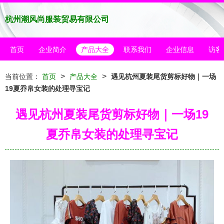
杭州潮风尚服装贸易有限公司
首页
企业简介
产品大全
联系我们
企业信息
访客
>
>
当前位置：
首页
产品大全
遇见杭州夏装尾货剪标好物｜一场
19夏乔帛女装的处理寻宝记
遇见杭州夏装尾货剪标好物｜一场19
夏乔帛女装的处理寻宝记