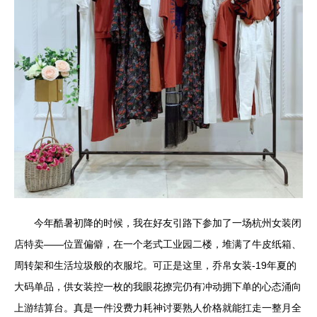
今年酷暑初降的时候，我在好友引路下参加了一场杭州女装闭
店特卖——位置偏僻，在一个老式工业园二楼，堆满了牛皮纸箱、
周转架和生活垃圾般的衣服坨。可正是这里，乔帛女装-19年夏的
大码单品，供女装控一枚的我眼花撩完仍有冲动拥下单的心态涌向
上游结算台。真是一件没费力耗神讨要熟人价格就能扛走一整月全