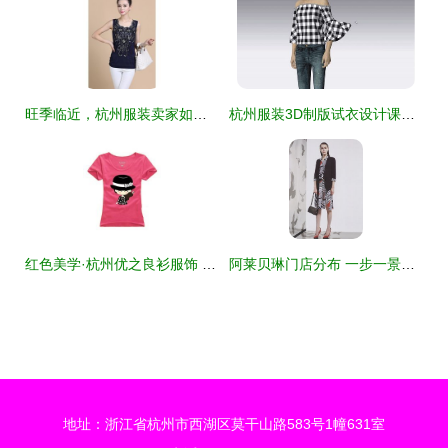
旺季临近，杭州服装卖家如何在亚马逊打一场漂亮的选品仗？
杭州服装3D制版试衣设计课程价格与就业培训哪家好？深度解析杭州1949版师与淘学培训
红色美学·杭州优之良衫服饰 T恤与Polo衫的夏日韵律
阿莱贝琳门店分布 一步一景，杭州服装的无忧天梯
地址：浙江省杭州市西湖区莫干山路583号1幢631室