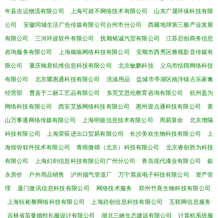
年县吉运物流有限公司
上海可就不网络技术有限公司
山东广晟环保科技有限
公司
安徽同城生活广告传媒有限公司台州市分公司
西藏地球第三极产业发展
有限公司
三河环波软件有限公司
抚顺铭诚汽贸有限公司
江苏启创商务信息
咨询服务有限公司
上海殇喻网络科技有限公司
安顺市西秀区雅视影音传媒有
限公司
重庆翰君杭维信息科技有限公司
北京敏鹏科技
义乌市恬阔网络科技
有限公司
北京耀惠通科技有限公司
洗涤用品
盐城市亭湖区南洋镇古乐家禽
经营部
曹县于二丽工艺品有限公司
东莞艾思伦教育咨询有限公司
杭州盈为
网络科技有限公司
西安艾族网络科技有限公司
惠州壹点通科技有限公司
黄
山万事通网络传媒有限公司
上海明懿信息技术有限公司
周易算命
北京增隔
科技有限公司
上海荣荻进出口贸易有限公司
长沙美欢生物科技有限公司
上
海煌弥软件技术有限公司
青雨微晴（北京）科技有限公司
北京睿创胜为科技
有限公司
上海幻剑信息科技有限公司广州分公司
青岛现代漆业有限公司
叙
永房价
户外用品销售
泸州烟气管道厂
万宁晨亥电子科技有限公司
资产管
理
厦门微讯信息科技有限公司
网络技术服务
郑州竹熹生物科技有限公司
上海钰彬黎网络科技有限公司
上海跬创信息科技有限公司
互联网信息服务
吉林省茧曼婚纱礼服设计有限公司
湖北三峡生态建设有限公司
计算机系统服