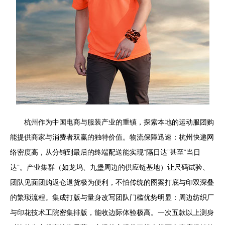
杭州作为中国电商与服装产业的重镇，探索本地的运动服团购
能提供商家与消费者双赢的独特价值。物流保障迅速：杭州快递网
络密度高，从分销到最后的终端配送能实现“隔日达”甚至“当日
达”。产业集群（如龙坞、九堡周边的供应链基地）让尺码试验、
团队见面团购返仓退货极为便利，不怕传统的图案打底与印双深叠
的繁琐流程。集成打版与量身改写团队门槛优势明显：周边纺织厂
与印花技术工院密集排版，能收边际体验极高。一次五款以上测身