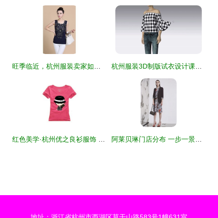
旺季临近，杭州服装卖家如何在亚马逊打一场漂亮的选品仗？
杭州服装3D制版试衣设计课程价格与就业培训哪家好？深度解析杭州1949版师与淘学培训
红色美学·杭州优之良衫服饰 T恤与Polo衫的夏日韵律
阿莱贝琳门店分布 一步一景，杭州服装的无忧天梯
地址：浙江省杭州市西湖区莫干山路583号1幢631室