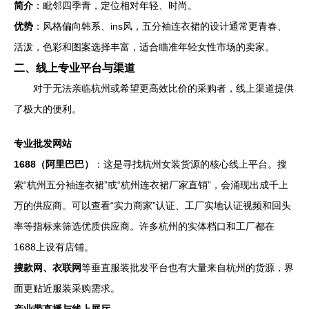
简介
：毗邻四季青，定位相对年轻、时尚。
优势
：风格偏向韩系、ins风，五分袖连衣裙的设计通常更青春、
活泼，色彩和图案选择丰富，适合瞄准年轻女性市场的卖家。
二、线上专业平台与渠道
对于无法亲临杭州或希望更高效比价的采购者，线上渠道提供
了极大的便利。
专业批发网站
1688（阿里巴巴）
：这是寻找杭州女装货源的核心线上平台。搜
索“杭州五分袖连衣裙”或“杭州连衣裙厂家直销”，会涌现出成千上
万的供应商。可以查看“实力商家”认证、工厂实地认证视频和回头
率等指标来筛选优质供应商。许多杭州的实体档口和工厂都在
1688上设有店铺。
搜款网、衣联网
等垂直服装批发平台也有大量来自杭州的货源，界
面更贴近服装采购需求。