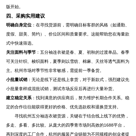
版开始。
四、采购实用建议
明确自身定位
：在寻找货源前，需明确目标客群的风格（如通勤、
度假、甜美、简约）、价位区间和质量要求。这能帮助您在海量款
式中快速筛选。
关注面料与季节
：五分袖连衣裙是春、夏、初秋的过渡单品。春季
可关注针织、梭织面料，夏季则以雪纺、棉麻、天丝等透气面料为
主。杭州市场对季节性非常敏感，需提前一季备货。
小批量试销
：无论是线下还是线上拿货，对于新款式，强烈建议先
小批量拿样或混批试销，测试市场反应后再进行大量补货。
建立稳定关系
：找到满意的供应商后，努力维护长期合作关系。稳
定的合作往往能获得更好的价格、优先选款权和退换货支持。
寻找杭州五分袖连衣裙货源，关键在于结合线上线下的优势，
多走、多看、多比较。从庞大的四季青市场到高效的1688平台，
再到深度的工厂合作，杭州的服装产业链能为不同规模的创业者提