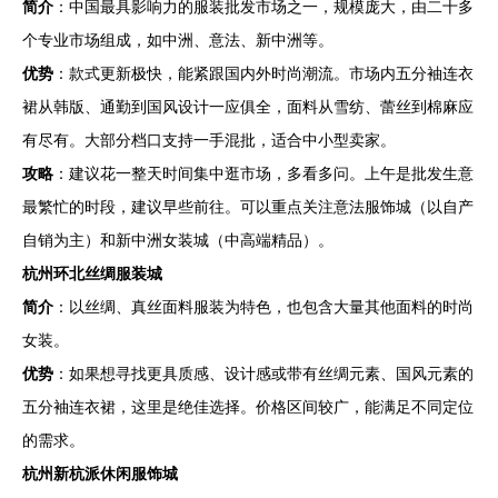
简介
：中国最具影响力的服装批发市场之一，规模庞大，由二十多
个专业市场组成，如中洲、意法、新中洲等。
优势
：款式更新极快，能紧跟国内外时尚潮流。市场内五分袖连衣
裙从韩版、通勤到国风设计一应俱全，面料从雪纺、蕾丝到棉麻应
有尽有。大部分档口支持一手混批，适合中小型卖家。
攻略
：建议花一整天时间集中逛市场，多看多问。上午是批发生意
最繁忙的时段，建议早些前往。可以重点关注意法服饰城（以自产
自销为主）和新中洲女装城（中高端精品）。
杭州环北丝绸服装城
简介
：以丝绸、真丝面料服装为特色，也包含大量其他面料的时尚
女装。
优势
：如果想寻找更具质感、设计感或带有丝绸元素、国风元素的
五分袖连衣裙，这里是绝佳选择。价格区间较广，能满足不同定位
的需求。
杭州新杭派休闲服饰城