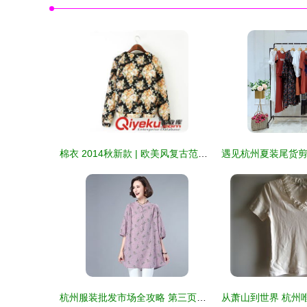
棉衣 2014秋新款 | 欧美风复古范外套演绎古典秋冬休闲潮
杭州服装批发市场全攻略 第三页精选好市场